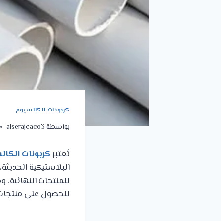
كربونات الكالسيوم
بواسطة
alserajcaco3
تُعتبر
كربونات الكال
البلاستيكية الحديثة
للمنتجات النهائية. و
للحصول على منتجات أ