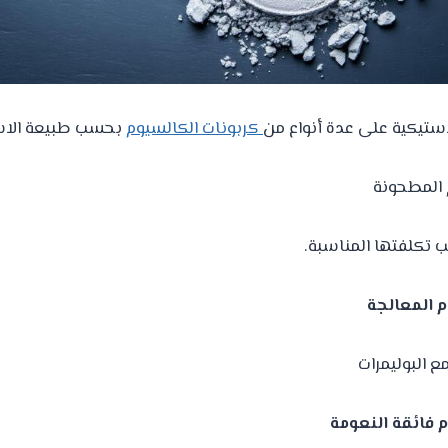
استيكية على عدة أنواع من
كربونات الكالسيوم
بحسب طبيعة الاس
 المطحونة
ب تكلفتها المناسبة.
م المعالجة
ع البوليمرات
 فائقة النعومة