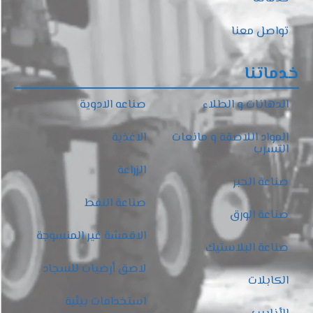
تواصل معنا
خدماتنا
الدهانات و الطلاء
صناعه الادوية
المواد اللاصقة و مانعات
الاغذية
التسرب
الزراعة
صناعة الحبر
صناعة النفط
صناعة الورق
الاقمشة غير المنسوجة
صناعة البلاستيك
لاصق أرضيات للسجاد
الكابلات
استخدامات بيئية