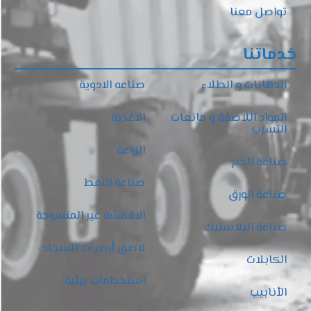
تواصل معنا
خدماتنا
الدهانات و الطلاء
صناعه الادوية
المواد اللاصقة و مانعات
الاغذية
التسرب
الزراعة
صناعة الحبر
صناعة النفط
صناعة الورق
الاقمشة غير المنسوجة
صناعة البلاستيك
لاصق أرضيات للسجاد
الكابلات
استخدامات بيئية
الأنابيب