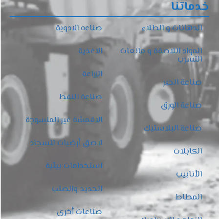
خدماتنا
الدهانات و الطلاء
صناعه الادوية
المواد اللاصقة و مانعات
الاغذية
التسرب
الزراعة
صناعة الحبر
صناعة النفط
صناعة الورق
الاقمشة غير المنسوجة
صناعة البلاستيك
لاصق أرضيات للسجاد
الكابلات
استخدامات بيئية
الأنابيب
الحديد والصلب
المطاط
صناعات أخرى