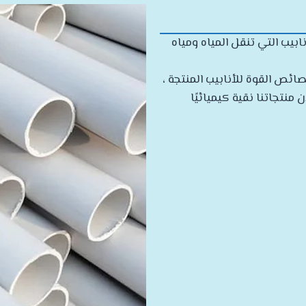
يب التي تنقل المياه ومياه
ئص القوة للأنابيب المنتجة ،
 منتجاتنا نقية كيميائيًا