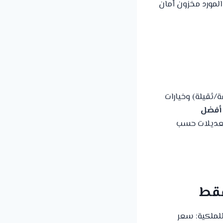
لمورد مخزون أمان
، درجات خفيفة/ثقيلة) وخيارات
أفضل
تعديلات حسب
للملكية: سعر