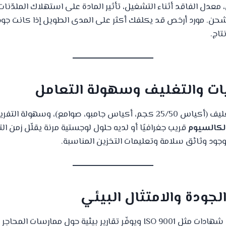
، معدل الفاقد أثناء التشغيل، تأثير المادة على استهلاك الملدّنات
لشحن. مورد أرخص قد يكلفك أكثر على المدى الطويل إذا كانت جودة
تاج.
تحقّق من خيارات التغليف (أكياس 25/50 كجم، أكياس جامبو، صوامع)، وسهولة 
الكالسيوم
قريب جغرافيًا أو لديه حلول لوجستية مرنة يقلّل زمن ا
وجود وثائق سلامة وتعليمات التخزين المناسبة.
ابحث عن مورّد يمتلك شهادات مثل ISO 9001 ويوفّر تقارير بيئية حول ممار