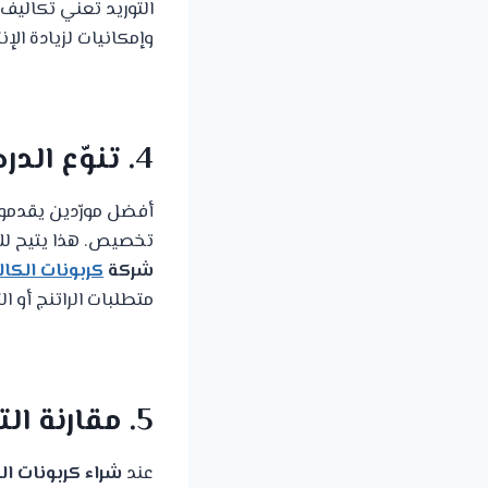
التوريد تعني تكاليف
وإمكانيات لزيادة الإن
4. تنوّع الدرجات والمرونة التقنية
تخصيص. هذا يتيح لك 
شركة
كربونات الكا
متطلبات الراتنج أو ا
5. مقارنة التكلفة الإجمالية (TCO) وليس السعر فقط
عند
شراء كربونات ا