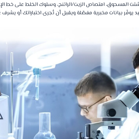
ت المسحوق، امتصاص الزيت/الراتنج، وسلوك الخلط على خط الإنت
يد يوفّر بيانات مخبرية مفصّلة ويقبل أن تُجرى اختباراتك أو يشرف ع