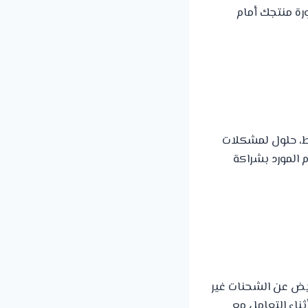
رة منتجك أمام
لط، حلول لمشكلات
 المورد بشراكة
يض عن الشحنات غير
ناء التعامل مع