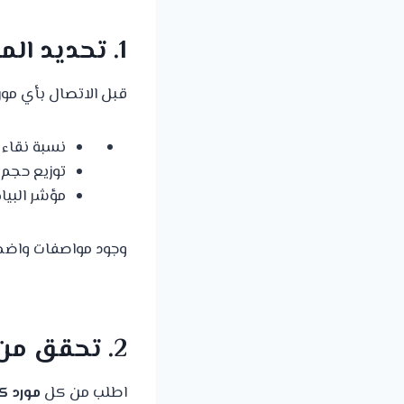
1. تحديد المواصفات الفنية المطلوبة أولاً
قبل الاتصال بأي مورد
نسبة نقاء (% CaCO₃) الم
توزيع حجم الجسيمات (D
مؤشر البياض، فقدان ا
وجود مواصفات واض
2. تحقق من جودة المنتج والمختبرات
اطلب من كل
مورد ك