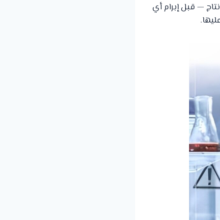
اج — قبل إبرام أي
ليها.