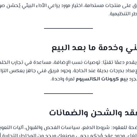
لى منتجات مستدامة، اختيار مورد يراعي الأداء البيئي يُحسّن صو
طر التنظيمية.
قدم دعمًا تقنيًا: توصيات نسب الإضافة، مساعدة في تجارب الخ
إمداد بدرجات بديلة عند الحاجة. وجود فريق فني جاهز يعكس التزام
جرد
بيع كربونات الكالسيوم
لمرة واحدة.
حة للعقود: شروط الدفع، سياسات الفحص والقبول، آليات التعو
إلغاء. وجود عقد مُحكَم يحمي مصنعك ويحد من المخاطر التجارية أث