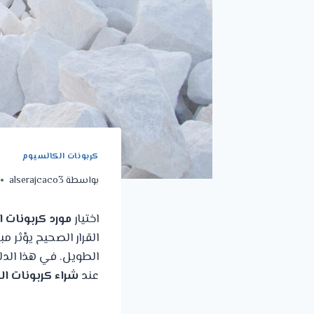
كربونات الكالسيوم
بواسطة
alserajcaco3
اختيار
مورد كربونات 
القرار الصحيح يؤثر م
الطويل. في هذا الدلي
عند
شراء كربونات ا