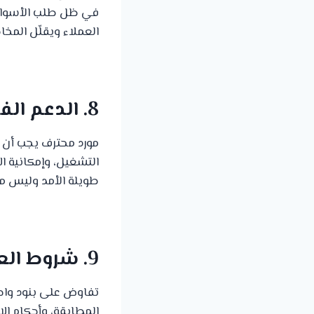
في ظل طلب الأسواق ع
العملاء ويقلّل المخا
8. الدعم الفني وخدمة ما بعد البيع
مورد محترف يجب أن ي
التشغيل، وإمكانية ال
طويلة الأمد وليس م
9. شروط العقد والشحن والضمانات
تفاوض على بنود واض
المطابقة، وأحكام ال