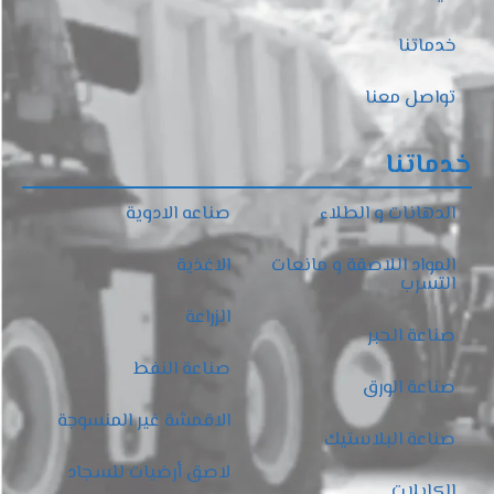
خدماتنا
تواصل معنا
خدماتنا
الدهانات و الطلاء
صناعه الادوية
المواد اللاصقة و مانعات
الاغذية
التسرب
الزراعة
صناعة الحبر
صناعة النفط
صناعة الورق
الاقمشة غير المنسوجة
صناعة البلاستيك
لاصق أرضيات للسجاد
الكابلات